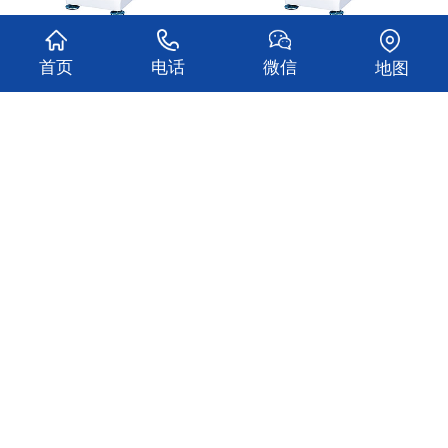
OU2505C型触屏显微维氏硬度测量仪
OU2510C型触屏数显维氏硬度测量仪
首页
电话
微信
地图
查看更多
关于我们
产品中心
新闻动态
仪器应用
汇款方式