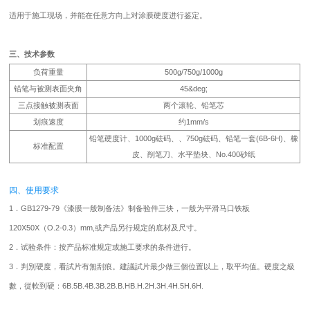
适用于施工现场，并能在任意方向上对涂膜硬度进行鉴定。
三、技术参数
负荷重量
500g/750g/1000g
铅笔与被测表面夹角
45&deg;
三点接触被测表面
两个滚轮、铅笔芯
划痕速度
约1mm/s
铅笔
硬度计
、1000g砝码、、750g砝码、铅笔一套(6B-6H)、橡
标准配置
皮、削笔刀、水平垫块、No.400砂纸
四、使用要求
1．GB1279-79《漆膜一般制备法》制备验件三块，一般为平滑马口铁板
120X50X（O.2-0.3）mm,或产品另行规定的底材及尺寸。
2．试验条件：按产品标准规定或施工要求的条件进行。
3．判別硬度，看試片有無刮痕。建議試片最少做三個位置以上，取平均值。硬度之級
數，從軟到硬：6B.5B.4B.3B.2B.B.HB.H.2H.3H.4H.5H.6H.