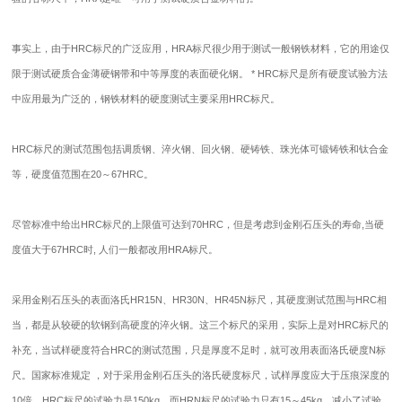
事实上，由于HRC标尺的广泛应用，HRA标尺很少用于测试一般钢铁材料，它的用途仅
限于测试硬质合金薄硬钢带和中等厚度的表面硬化钢。 * HRC标尺是所有硬度试验方法
中应用最为广泛的，钢铁材料的硬度测试主要采用HRC标尺。
HRC标尺的测试范围包括调质钢、淬火钢、回火钢、硬铸铁、珠光体可锻铸铁和钛合金
等，硬度值范围在20～67HRC。
尽管标准中给出HRC标尺的上限值可达到70HRC，但是考虑到金刚石压头的寿命,当硬
度值大于67HRC时, 人们一般都改用HRA标尺。
采用金刚石压头的表面洛氏HR15N、HR30N、HR45N标尺，其硬度测试范围与HRC相
当，都是从较硬的软钢到高硬度的淬火钢。这三个标尺的采用，实际上是对HRC标尺的
补充，当试样硬度符合HRC的测试范围，只是厚度不足时，就可改用表面洛氏硬度N标
尺。国家标准规定 ，对于采用金刚石压头的洛氏硬度标尺，试样厚度应大于压痕深度的
10倍。HRC标尺的试验力是150kg。而HRN标尺的试验力只有15～45kg，减小了试验