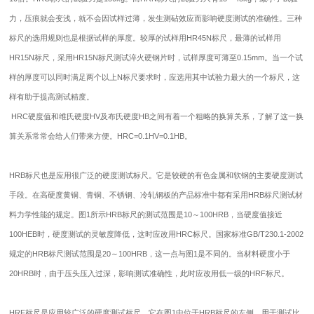
力，压痕就会变浅，就不会因试样过薄，发生测砧效应而影响硬度测试的准确性。三种
标尺的选用规则也是根据试样的厚度。较厚的试样用HR45N标尺，最薄的试样用
HR15N标尺，采用HR15N标尺测试淬火硬钢片时，试样厚度可薄至0.15mm。当一个试
样的厚度可以同时满足两个以上N标尺要求时，应选用其中试验力最大的一个标尺，这
样有助于提高测试精度。
HRC硬度值和维氏硬度HV及布氏硬度HB之间有着一个粗略的换算关系，了解了这一换
算关系常常会给人们带来方便。HRC=0.1HV=0.1HB。
HRB标尺也是应用很广泛的硬度测试标尺。它是较硬的有色金属和软钢的主要硬度测试
手段。在高硬度黄铜、青铜、不锈钢、冷轧钢板的产品标准中都有采用HRB标尺测试材
料力学性能的规定。图1所示HRB标尺的测试范围是10～100HRB，当硬度值接近
100HEB时，硬度测试的灵敏度降低，这时应改用HRC标尺。国家标准GB/T230.1-2002
规定的HRB标尺测试范围是20～100HRB，这一点与图1是不同的。当材料硬度小于
20HRB时，由于压头压入过深，影响测试准确性，此时应改用低一级的HRF标尺。
HRF标尺是应用较广泛的硬度测试标尺，它在图1中位于HRB标尺的左侧，用于测试比