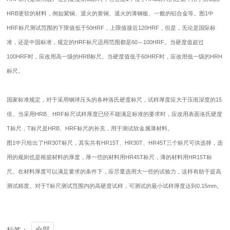
HRB更软的材料，例如紫铜、退火的黄铜、退火的薄钢板、一般的铝合金等。图1中
HRF标尺测试范围的下限值低于50HRF，上限值接近120HRF，但是，无论是国际标
准，还是中国标准，规定的HRF标尺适用范围都是60～100HRF。当硬度值超过
100HRF时，应改用高一级的HRB标尺。当硬度值低于60HRF时，应改用低一级的HRH
标尺。
国家标准规定，对于采用钢球压头的各种洛氏硬度标尺，试样厚度应大于压痕深度的15
倍。当采用HRB、HRF标尺试样厚度已经不能满足标准的要求时，应改用表面洛氏硬度
T标尺，T标尺是HRB、HRF标尺的补充，用于测试软金属薄材料。
图1中只给出了HR30T标尺，其实共有HR15T、HR30T、HR45T三个标尺可供选择，选
用的规则也是根据材料的厚度，厚一些的材料用HR45T标尺，薄的材料用HR15T标
尺。在材料厚度可以满足要求的条件下，应尽量选用大一些的试验力，这样有助于提高
测试精度。对于T标尺测试范围内的高硬度试样，可测试的最小试样厚度达到0.15mm。
全部
标签：