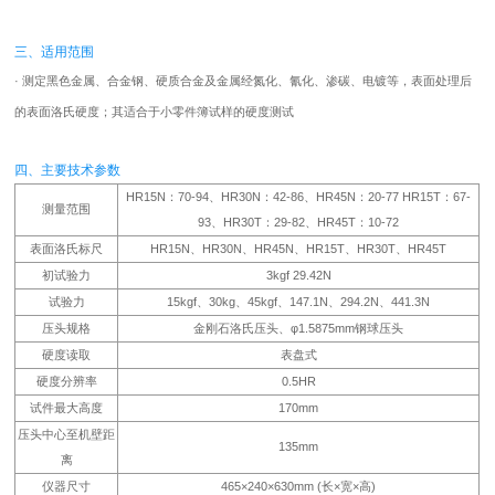
三、适用范围
· 测定黑色金属、合金钢、硬质合金及金属经氮化、氰化、渗碳、电镀等，表面处理后
的表面洛氏硬度；其适合于小零件簿试样的硬度测试
四、主要技术参数
HR15N：70-94、HR30N：42-86、HR45N：20-77 HR15T：67-
测量范围
93、HR30T：29-82、HR45T：10-72
表面洛氏标尺
HR15N、HR30N、HR45N、HR15T、HR30T、HR45T
初试验力
3kgf 29.42N
试验力
15kgf、30kg、45kgf、147.1N、294.2N、441.3N
压头规格
金刚石洛氏压头、φ1.5875mm钢球压头
硬度读取
表盘式
硬度分辨率
0.5HR
试件最大高度
170mm
压头中心至机壁距
135mm
离
仪器尺寸
465×240×630mm (长×宽×高)