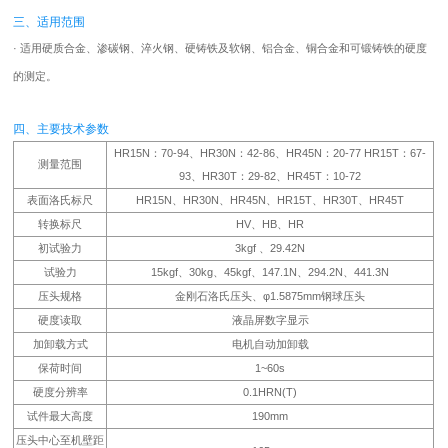
三、适用范围
· 适用硬质合金、渗碳钢、淬火钢、硬铸铁及软钢、铝合金、铜合金和可锻铸铁的硬度
的测定。
四、主要技术参数
HR15N：70-94、HR30N：42-86、HR45N：20-77 HR15T：67-
测量范围
93、HR30T：29-82、HR45T：10-72
表面洛氏标尺
HR15N、HR30N、HR45N、HR15T、HR30T、HR45T
转换标尺
HV、HB、HR
初试验力
3kgf 、29.42N
试验力
15kgf、30kg、45kgf、147.1N、294.2N、441.3N
压头规格
金刚石洛氏压头、φ1.5875mm钢球压头
硬度读取
液晶屏数字显示
加卸载方式
电机自动加卸载
保荷时间
1~60s
硬度分辨率
0.1HRN(T)
试件最大高度
190mm
压头中心至机壁距