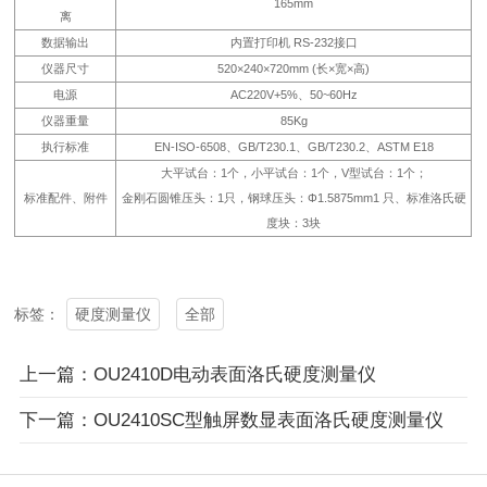
165mm
离
数据输出
内置打印机 RS-232接口
仪器尺寸
520×240×720mm (长×宽×高)
电源
AC220V+5%、50~60Hz
仪器重量
85Kg
执行标准
EN-ISO-6508、GB/T230.1、GB/T230.2、ASTM E18
大平试台：1个，小平试台：1个，V型试台：1个；
标准配件、附件
金刚石圆锥压头：1只，钢球压头：Φ1.5875mm1 只、标准洛氏硬
度块：3块
硬度测量仪
全部
标签：
上一篇：OU2410D电动表面洛氏硬度测量仪
下一篇：OU2410SC型触屏数显表面洛氏硬度测量仪