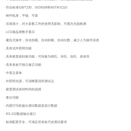
· 符合标准GB/T230、ISO6508和ASTM E110
· 铸件机身，平稳、可靠
· 压痕很小，对大多数工件的使用无影响，可视为无损检测
· LCD液晶屏数字显示
· 傻瓜式操作，自动加载、自动卸载、自动出数，减少人为操作误差
· 具有试件照明功能
· 具有硬度值转换功能：可转换为维氏、布氏、洛氏、表洛等
· 具有各标尺独立修正功能
· 中英文菜单
· 外照明光源，可清晰看清所测试点
· 硬度测试保持时间的选择
· 复位功能
· 内置打印机输出测试数据及统计数据
· RS-232数据输出接口
· 标准配置齐全，可满足所有标尺的测试要求