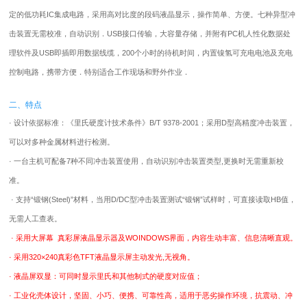
定的低功耗IC集成电路，采用高对比度的段码液晶显示，操作简单、方便。七种异型冲
击装置无需校准，自动识别．USB接口传输，大容量存储，并附有PC机人性化数据处
理软件及USB即插即用数据线缆，200个小时的待机时间，内置镍氢可充电电池及充电
控制电路，携带方便．特别适合工作现场和野外作业．
二、特点
· 设计依据标准：《里氏硬度计技术条件》B/T 9378-2001；采用D型高精度冲击装置，
可以对多种金属材料进行检测。
· 一台主机可配备7种不同冲击装置使用，自动识别冲击装置类型,更换时无需重新校
准。
· 支持“锻钢(Steel)”材料，当用D/DC型冲击装置测试“锻钢”试样时，可直接读取HB值，
无需人工查表。
· 采用大屏幕 真彩屏液晶显示器及WOINDOWS界面，内容生动丰富、信息清晰直观。
· 采用320×240真彩色TFT液晶显示屏主动发光,无视角。
· 液晶屏双显：可同时显示里氏和其他制式的硬度对应值；
· 工业化壳体设计，坚固、小巧、便携、可靠性高，适用于恶劣操作环境，抗震动、冲