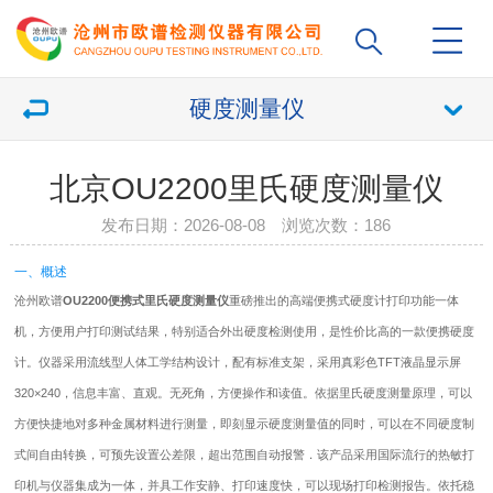
硬度测量仪
北京OU2200里氏硬度测量仪
发布日期：2026-08-08 浏览次数：
186
一、概述
沧州欧谱
OU2200便携式里氏
硬度测量仪
重磅推出的高端便携式
硬度计
打印功能一体
机，方便用户打印测试结果，特别适合外出硬度检测使用，是性价比高的一款便携
硬度
计
。仪器采用流线型人体工学结构设计，配有标准支架，采用真彩色TFT液晶显示屏
320×240，信息丰富、直观。无死角，方便操作和读值。依据里氏硬度测量原理，可以
方便快捷地对多种金属材料进行测量，即刻显示硬度测量值的同时，可以在不同硬度制
式间自由转换，可预先设置公差限，超出范围自动报警．该产品采用国际流行的热敏打
印机与仪器集成为一体，并具工作安静、打印速度快，可以现场打印检测报告。依托稳