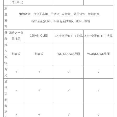
肖氏(HS)
测
钢和铸钢、合金工具钢、不锈钢、灰铸铁、球墨铸铁、铸铝合金、
量
材
铜锌合金(黄铜)、铜锡合金(青铜)、纯铜、锻钢
料
屏
四分之一点
128×64 OLED
2.4寸全视角 TFT 液晶
2.4寸全视角 TFT 液晶
幕
阵液晶
操
作
列表式
列表式
WOINDOWS界面
WOINDOWS界面
系
统
背
√
√
√
√
光
通
讯
×
√
√
√
功
能
数
据
×
√
√
√