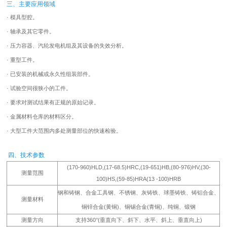
三、主要应用领域
· 模具型腔。
· 轴承及其它零件。
· 压力容器、汽轮发电机组及其设备的失效分析。
· 重型工件。
· 已安装的机械或永久性组装部件。
· 试验空间很狭小的工件。
· 要求对测试结果有正规的原始记录。
· 金属材料仓库的材料区分。
· 大型工件大范围内多处测量部位的快速检验。
四、技术参数
(170-960)HLD,(17-68.5)HRC,(19-651)HB,(80-976)HV,(30-
测量范围
100)HS,(59-85)HRA(13 -100)HRB
钢和铸钢、合金工具钢、不锈钢、灰铸铁、球墨铸铁、铸铝合金、
测量材料
铜锌合金(黄铜)、铜锡合金(青铜)、纯铜、锻钢
测量方向
支持360°(垂直向下、斜下、水平、斜上、垂直向上)