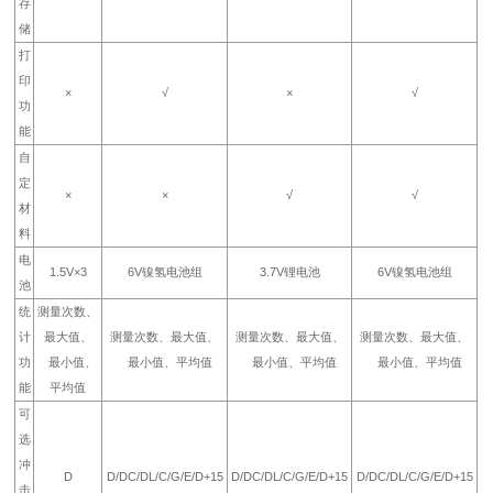
存
储
打
印
×
√
×
√
功
能
自
定
×
×
√
√
材
料
电
1.5V×3
6V镍氢电池组
3.7V锂电池
6V镍氢电池组
池
统
测量次数、
计
最大值、
测量次数、最大值、
测量次数、最大值、
测量次数、最大值、
功
最小值、
最小值、平均值
最小值、平均值
最小值、平均值
能
平均值
可
选
冲
D
D/DC/DL/C/G/E/D+15
D/DC/DL/C/G/E/D+15
D/DC/DL/C/G/E/D+15
击