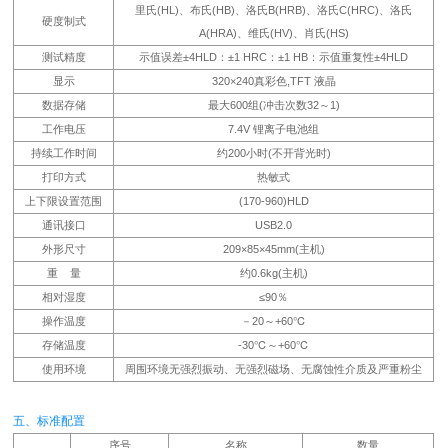
里氏(HL)、布氏(HB)、洛氏B(HRB)、洛氏C(HRC)、洛氏
硬度制式
A(HRA)、维氏(HV)、肖氏(HS)
测试精度
示值误差±4HLD：±1 HRC：±1 HB：示值重复性±4HLD
显示
320×240真彩色,TFT 液晶
数据存储
最大600组(冲击次数32～1)
工作电压
7.4V 锂离子电池组
持续工作时间
约200小时(不开背光时)
打印方式
热敏式
上下限设置范围
(170-960)HLD
通讯接口
USB2.0
外形尺寸
209×85×45mm(主机)
重 量
约0.6kg(主机)
相对湿度
≤90％
操作温度
－20～+60℃
存储温度
-30℃～+60℃
使用环境
周围环境无强烈振动、无强烈磁场、无腐蚀性介质及严重粉尘
五、标准配置
序号
名称
数量