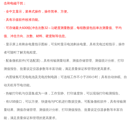
击和电磁干扰；
· 全中文显示，菜单式操作，操作简单、方便。
· 具有示值软件校准功能。
· 可存储最大600组(冲击次数32～1)硬度测量数据，每组数据包括单次测量值、平均
值、冲击方向、次数、材料、硬度制等信息。
· 显示屏上有剩余电量指示图标，可实时显示电池剩余电量。具有充电过程指示，操作
者可随时了解充电程度。
· 配备微机软件(可选配置)，具有传输测量结果、测值存储管理、测值统计分析、打印
测值报告、批量设定仪器参数等丰富功能，满足质量保证和管理的更高要求。
· 内置镍氢可充电电池及充电控制电路；可连续工作不小于200小时；具有自动休眠、自
动关机等节电功能。
· 热敏打印机与仪器集成为一体，工作安静、打印速度快，可以现场打印检测报告。
· 有USB接口，可以方便、快捷地与PC机进行数据交换。可配备微机软件，具有传输测
量结果、测值存储管理、测值统计分析、打印测值报告、批量设定仪器参数等丰富功
能，满足质量保证和管理的更高要求。