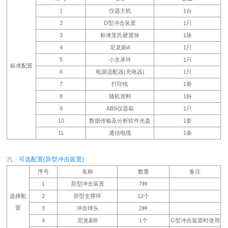
1
仪器主机
1台
2
D型冲击装置
1只
3
标准里氏硬度块
1块
4
尼龙刷A
1只
5
小支承环
1只
标准配置
6
电源适配器(充电器)
1只
7
打印纸
1卷
8
随机资料
1份
9
ABS仪器箱
1只
10
数据传输及分析软件光盘
1套
11
通信电缆
1条
六、可选配置(异型冲击装置)
序号
名称
数量
备注
1
异型冲击装置
7种
选择配
2
异型支撑环
12个
置
3
冲击球头
2种
4
尼龙刷B
1个
G型冲击装置时使用